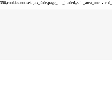
d-16350,cookies-not-set,ajax_fade,page_not_loaded,,side_area_uncover